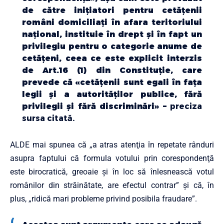
de către iniţiatori pentru cetăţenii
români domiciliaţi în afara teritoriului
naţional, instituie în drept şi în fapt un
privilegiu pentru o categorie anume de
cetăţeni, ceea ce este explicit interzis
de Art.16 (1) din Constituţie, care
prevede că «cetăţenii sunt egali în faţa
legii şi a autorităţilor publice, fără
privilegii şi fără discriminări» –
preciza
sursa citată.
ALDE mai spunea că „a atras atenţia în repetate rânduri
asupra faptului că formula votului prin corespondenţă
este birocratică, greoaie şi în loc să înlesnească votul
românilor din străinătate, are efectul contrar” şi că, în
plus, „ridică mari probleme privind posibila fraudare”.