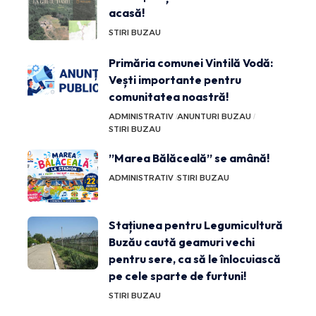
acasă!
STIRI BUZAU
Primăria comunei Vintilă Vodă:
Vești importante pentru
comunitatea noastră!
ADMINISTRATIV
ANUNTURI BUZAU
STIRI BUZAU
”Marea Bălăceală” se amână!
ADMINISTRATIV
STIRI BUZAU
Stațiunea pentru Legumicultură
Buzău caută geamuri vechi
pentru sere, ca să le înlocuiască
pe cele sparte de furtuni!
STIRI BUZAU