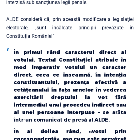
interzisă sub sancţiunea legii penale.
ALDE consideră că, prin această modificare a legislaţiei
electorale, „sunt încălcate principii prevăzute în
Constituţia României”.
În primul rând caracterul direct al
votului. Textul Constituţiei atribuie în
mod imperativ votului un caracter
direct, ceea ce înseamnă, în intenţia
constituantului, prezenţa efectivă a
cetăţeanului în faţa urnelor în vederea
exercitării dreptului la vot fără
intermediul unui procedeu indirect sau
al unei persoane interpuse –
se arăta
într-un comunicat de presă al ALDE.
În al doilea rând, «votul prin
corespondenţă», aşa cum este prevăzut