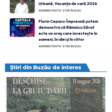
Urbană, Vacanța de vară 2026
ADMINISTRATIV
STIRI BUZAU
Florin Ceparu: Împreună putem
demonstra că Râmnicu Sărat
este un oraș care investește în
oameni, în idei și în viitor
ADMINISTRATIV
STIRI BUZAU
Știri din Buzău de interes