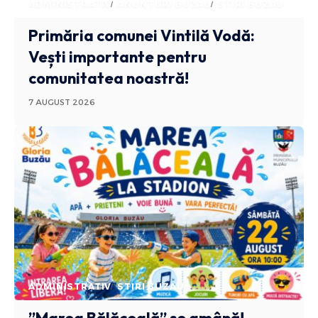
ADMINISTRATIV
ANUNTURI BUZAU
STIRI BUZAU
Primăria comunei Vintilă Vodă:
Vești importante pentru
comunitatea noastră!
7 AUGUST 2026
ADMINISTRATIV
STIRI BUZAU
”Marea Bălăceală” se amână!