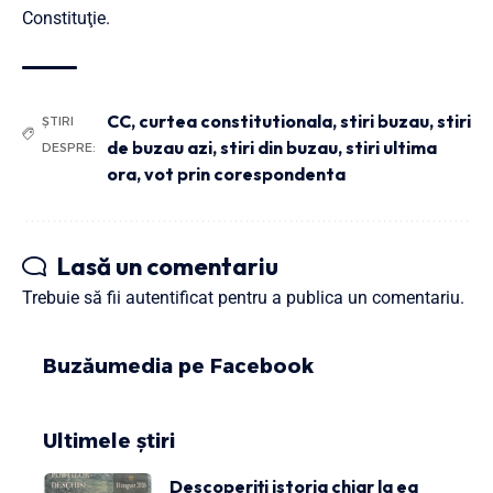
Constituţie.
CC
,
curtea constitutionala
,
stiri buzau
,
stiri
ȘTIRI
de buzau azi
,
stiri din buzau
,
stiri ultima
DESPRE:
ora
,
vot prin corespondenta
Lasă un comentariu
Trebuie să fii
autentificat
pentru a publica un comentariu.
Buzăumedia pe Facebook
Ultimele știri
Descoperiți istoria chiar la ea