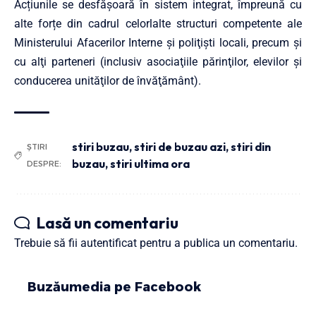
Acțiunile se desfășoară în sistem integrat, împreună cu
alte forțe din cadrul celorlalte structuri competente ale
Ministerului Afacerilor Interne şi poliţişti locali, precum şi
cu alţi parteneri (inclusiv asociaţiile părinţilor, elevilor şi
conducerea unităţilor de învăţământ).
stiri buzau
,
stiri de buzau azi
,
stiri din
ȘTIRI
buzau
,
stiri ultima ora
DESPRE:
Lasă un comentariu
Trebuie să fii
autentificat
pentru a publica un comentariu.
Buzăumedia pe Facebook