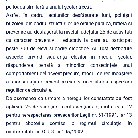
perioada similară a anului școlar trecut.
Astfel, în cadrul acţiunilor desfăşurate luni, poliţiştii
buzoieni din cadrul structurilor de ordine publică, rutieră și
prevenire au desfășurat la nivelul județului 25 de activități
cu caracter preventiv – educativ la care au participat
peste 700 de elevi și cadre didactice. Au fost dezbătute
aspecte privind siguranța elevilor în mediul școlar,
răspunderea penală a minorilor, consecințele unui
comportament delincvent precum, modul de recunoaștere
a unor situații de pericol precum și necesitatea respectării
regulilor de circulație.
De asemenea ca urmare a neregulilor constatate au fost
aplicate 25 de sancţiuni contravenţionale, dintre care 12
pentru nerespectarea prevederilor Legii nr. 61/1991, iar 13
pentru abaterile comise la regimul circulaţiei în
conformitate cu O.U.G. nr.195/2002.