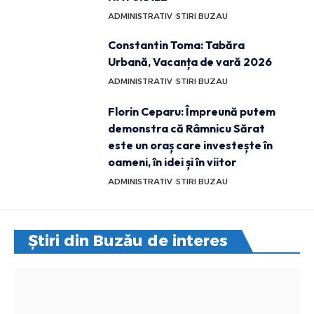
ADMINISTRATIV
STIRI BUZAU
Constantin Toma: Tabăra
Urbană, Vacanța de vară 2026
ADMINISTRATIV
STIRI BUZAU
Florin Ceparu: Împreună putem
demonstra că Râmnicu Sărat
este un oraș care investește în
oameni, în idei și în viitor
ADMINISTRATIV
STIRI BUZAU
Știri din Buzău de interes