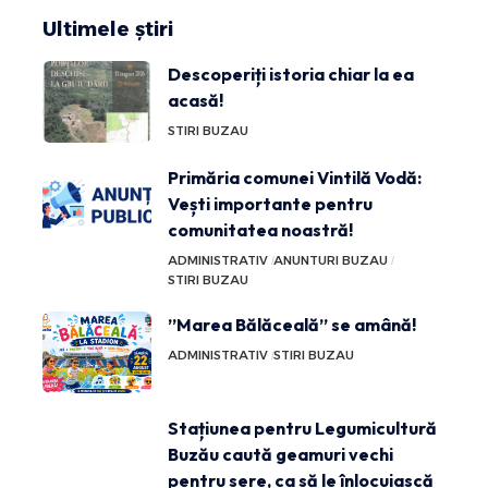
Ultimele știri
Descoperiți istoria chiar la ea
acasă!
STIRI BUZAU
Primăria comunei Vintilă Vodă:
Vești importante pentru
comunitatea noastră!
ADMINISTRATIV
ANUNTURI BUZAU
STIRI BUZAU
”Marea Bălăceală” se amână!
ADMINISTRATIV
STIRI BUZAU
Stațiunea pentru Legumicultură
Buzău caută geamuri vechi
pentru sere, ca să le înlocuiască