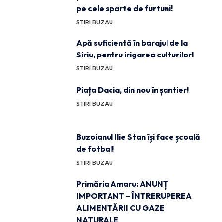
pe cele sparte de furtuni!
STIRI BUZAU
Apă suficientă în barajul de la
Siriu, pentru irigarea culturilor!
STIRI BUZAU
Piața Dacia, din nou în șantier!
STIRI BUZAU
Buzoianul Ilie Stan își face școală
de fotbal!
STIRI BUZAU
Primăria Amaru: ANUNȚ
IMPORTANT – ÎNTRERUPEREA
ALIMENTĂRII CU GAZE
NATURALE