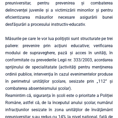
preuniversitar, pentru prevenirea şi combaterea
delincvenţei juvenile şi a victimizării minorilor și pentru
eficientizarea măsurilor necesare asigurării bunei
desfăşurări a procesului instructiv-educativ.
Măsurile pe care le vor lua poliţiştii sunt structurate pe trei
paliere: prevenire prin acţiuni educative; verificarea
modului de supraveghere, pază și acces în unităţi, în
conformitate cu prevederile Legii nr. 333/2003, acordarea
sprijinului de specialitatate (activităţi pentru menţinerea
ordinii publice, intervenţia în cazul evenimentelor produse
în perimetrul unităţilor şcolare, sesizate prin „112” şi
combaterea absenteismului şcolar).
Reamintim că, siguranța în școli este o prioritate a Poliției
Române, astfel că, de la începutul anului școlar, numărul
infracţiunilor sesizate în zona unităţilor de învăţământ
preuniversitar s-au redus cu 14% la nivel național, faţă de