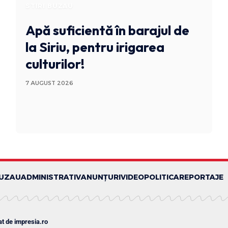
STIRI BUZAU
Apă suficientă în barajul de
la Siriu, pentru irigarea
culturilor!
7 AUGUST 2026
BUZAU
ADMINISTRATIV
ANUNȚURI
VIDEO
POLITICA
REPORTAJE
at de
impresia.ro