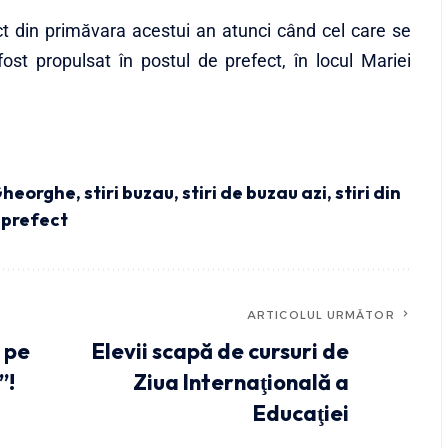
t din primăvara acestui an atunci când cel care se
ost propulsat în postul de prefect, în locul Mariei
Gheorghe
,
stiri buzau
,
stiri de buzau azi
,
stiri din
bprefect
ARTICOLUL URMĂTOR
 pe
Elevii scapă de cursuri de
”!
Ziua Internaţională a
Educaţiei