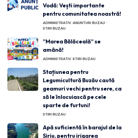
Vodă: Vești importante
pentru comunitatea noastră!
ADMINISTRATIV
ANUNTURI BUZAU
STIRI BUZAU
”Marea Bălăceală” se
amână!
ADMINISTRATIV
STIRI BUZAU
Stațiunea pentru
Legumicultură Buzău caută
geamuri vechi pentru sere, ca
să le înlocuiască pe cele
sparte de furtuni!
STIRI BUZAU
Apă suficientă în barajul de la
Siriu, pentru irigarea