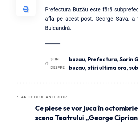
Prefectura Buzău este fără subprefec
afla pe acest post, George Sava, a f
Buleandră.
buzau
,
Prefectura
,
Sorin 
ȘTIRI
buzau
,
stiri ultima ora
,
su
DESPRE:
ARTICOLUL ANTERIOR
Ce piese se vor juca în octombrie
scena Teatrului ,,George Ciprian