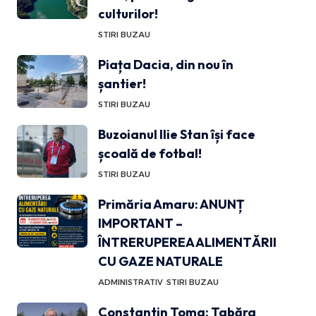
culturilor!
STIRI BUZAU
Piața Dacia, din nou în
șantier!
STIRI BUZAU
Buzoianul Ilie Stan își face
școală de fotbal!
STIRI BUZAU
Primăria Amaru: ANUNȚ
IMPORTANT –
ÎNTRERUPEREA ALIMENTĂRII
CU GAZE NATURALE
ADMINISTRATIV
STIRI BUZAU
Constantin Toma: Tabăra