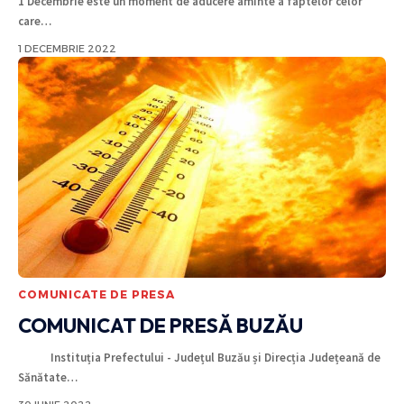
1 Decembrie este un moment de aducere aminte a faptelor celor
care
…
1 DECEMBRIE 2022
COMUNICATE DE PRESA
COMUNICAT DE PRESĂ BUZĂU
Instituția Prefectului - Județul Buzău și Direcția Județeană de
Sănătate
…