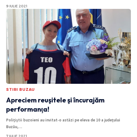
9 IULIE 2021
STIRI BUZAU
Apreciem reuşitele şi încurajăm
performanţa!
Poliţiştii buzoieni au invitat-o astăzi pe eleva de 10 a judeţului
Buzău,
…
7 IULIE 2021