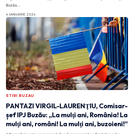
Buzău
…
4 IANUARIE 2024
STIRI BUZAU
PANTAZI VIRGIL-LAURENŢIU, Comisar-
șef IPJ Buzău: „La mulţi ani, România! La
mulţi ani, români! La mulţi ani, buzoieni!”