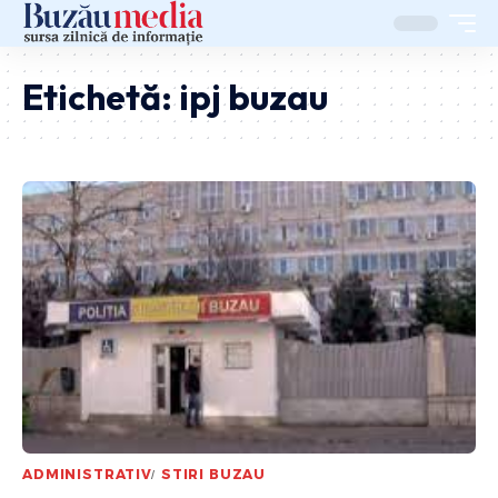
Etichetă:
ipj buzau
ADMINISTRATIV
STIRI BUZAU