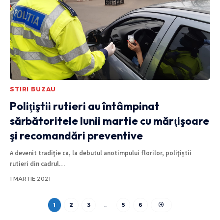
STIRI BUZAU
Poliţiştii rutieri au întâmpinat
sărbătoritele lunii martie cu mărţişoare
şi recomandări preventive
A devenit tradiţie ca, la debutul anotimpului florilor, poliţiştii
rutieri din cadrul
…
1 MARTIE 2021
1
2
3
…
5
6