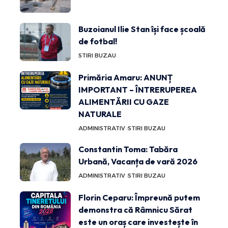
Buzoianul Ilie Stan își face școală
de fotbal!
STIRI BUZAU
Primăria Amaru: ANUNȚ
IMPORTANT – ÎNTRERUPEREA
ALIMENTĂRII CU GAZE
NATURALE
ADMINISTRATIV
STIRI BUZAU
Constantin Toma: Tabăra
Urbană, Vacanța de vară 2026
ADMINISTRATIV
STIRI BUZAU
Florin Ceparu: Împreună putem
demonstra că Râmnicu Sărat
este un oraș care investește în