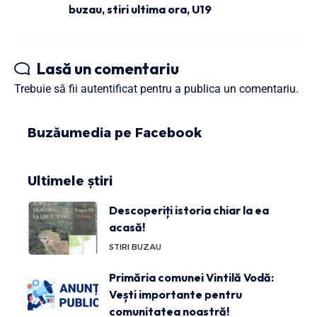
buzau
,
stiri ultima ora
,
U19
Lasă un comentariu
Trebuie să fii
autentificat
pentru a publica un comentariu.
Buzăumedia pe Facebook
Ultimele știri
Descoperiți istoria chiar la ea
acasă!
STIRI BUZAU
Primăria comunei Vintilă Vodă:
Vești importante pentru
comunitatea noastră!