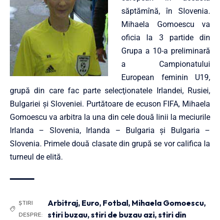
săptămînă, în Slovenia.
Mihaela Gomoescu va
oficia la 3 partide din
Grupa a 10-a preliminară
a Campionatului
European feminin U19,
grupă din care fac parte selecţionatele Irlandei, Rusiei,
Bulgariei şi Sloveniei. Purtătoare de ecuson FIFA, Mihaela
Gomoescu va arbitra la una din cele două linii la meciurile
Irlanda – Slovenia, Irlanda – Bulgaria şi Bulgaria –
Slovenia. Primele două clasate din grupă se vor califica la
turneul de elită.
Arbitraj
,
Euro
,
Fotbal
,
Mihaela Gomoescu
,
ȘTIRI
stiri buzau
,
stiri de buzau azi
,
stiri din
DESPRE: