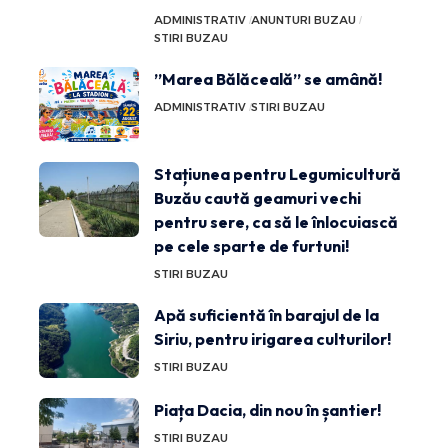
ADMINISTRATIV
ANUNTURI BUZAU
STIRI BUZAU
”Marea Bălăceală” se amână!
ADMINISTRATIV
STIRI BUZAU
Stațiunea pentru Legumicultură
Buzău caută geamuri vechi
pentru sere, ca să le înlocuiască
pe cele sparte de furtuni!
STIRI BUZAU
Apă suficientă în barajul de la
Siriu, pentru irigarea culturilor!
STIRI BUZAU
Piața Dacia, din nou în șantier!
STIRI BUZAU