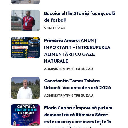
Buzoianul Ilie Stan își face școală
de fotbal!
STIRI BUZAU
Primăria Amaru: ANUNȚ
IMPORTANT – ÎNTRERUPEREA
ALIMENTĂRII CU GAZE
NATURALE
ADMINISTRATIV
STIRI BUZAU
Constantin Toma: Tabăra
Urbană, Vacanța de vară 2026
ADMINISTRATIV
STIRI BUZAU
Florin Ceparu: Împreună putem
demonstra că Râmnicu Sărat
este un oraș care investește în