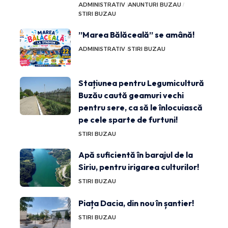
ADMINISTRATIV
ANUNTURI BUZAU
STIRI BUZAU
”Marea Bălăceală” se amână!
ADMINISTRATIV
STIRI BUZAU
Stațiunea pentru Legumicultură
Buzău caută geamuri vechi
pentru sere, ca să le înlocuiască
pe cele sparte de furtuni!
STIRI BUZAU
Apă suficientă în barajul de la
Siriu, pentru irigarea culturilor!
STIRI BUZAU
Piața Dacia, din nou în șantier!
STIRI BUZAU