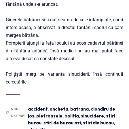
fântână unde s-a aruncat.
Ginerele bătrânei și-a dat seama de cele întâmplate, când
întors acasă, a observat în dreotul fântânii cadrul cu care
mergea bătrâna.
Pompierii ajunși la fața locului au scos cadavrul bătrânei
din fântâna adâncă, însă medicii nu au mai putut face
altceva decât să constate decesul.
Polițiștii merg pe varianta sinuciderii, însă continuă
cercetările
accident
,
ancheta
,
batrana
,
clondiru de
ȘTIRI
jos
,
pietroasele
,
politia
,
sinucidere
,
stiri
DESPRE:
buzau
,
stiri de buzau azi
,
stiri din buzau
,