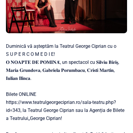
Duminică vă așteptăm la Teatrul George Ciprian cu o
S U P E R C O M E D I E!
𝐎 𝐍𝐎𝐀𝐏𝐓𝐄 𝐃𝐄 𝐏𝐎𝐌𝐈𝐍𝐀̆, un spectacol cu 𝐒𝐢𝐥𝐯𝐢𝐮 𝐁𝐢𝐫𝐢𝐬̦,
𝐌𝐚𝐫𝐢𝐚 𝐆𝐫𝐮𝐧𝐝𝐨𝐯𝐚, 𝐆𝐚𝐛𝐫𝐢𝐞𝐥𝐚 𝐏𝐨𝐫𝐮𝐦𝐛𝐚𝐜𝐮, 𝐂𝐫𝐢𝐬𝐭𝐢 𝐌𝐚𝐫𝐭𝐢𝐧,
𝐈𝐮𝐥𝐢𝐚𝐧 𝐈𝐥𝐢𝐧𝐜𝐚.
Bilete ONlLINE
https://www.teatrulgeorgeciprian.ro/sala-teatru.php?
id=343, la Teatrul George Ciprian sau la Agenția de Bilete
a Teatrului,,George Ciprian!