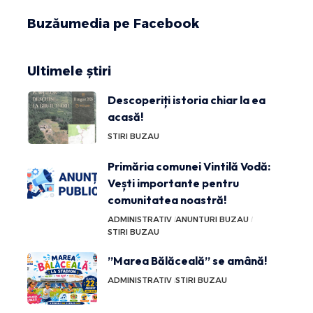
Buzăumedia pe Facebook
Ultimele știri
Descoperiți istoria chiar la ea
acasă!
STIRI BUZAU
Primăria comunei Vintilă Vodă:
Vești importante pentru
comunitatea noastră!
ADMINISTRATIV
ANUNTURI BUZAU
STIRI BUZAU
”Marea Bălăceală” se amână!
ADMINISTRATIV
STIRI BUZAU