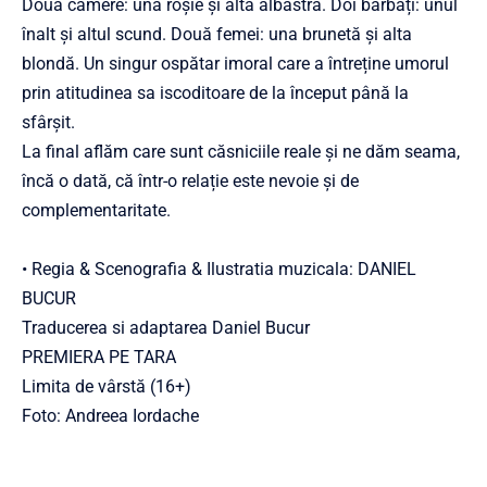
Două camere: una roșie și alta albastră. Doi bărbați: unul
înalt și altul scund. Două femei: una brunetă și alta
blondă. Un singur ospătar imoral care a întreține umorul
prin atitudinea sa iscoditoare de la început până la
sfârșit.
La final aflăm care sunt căsniciile reale și ne dăm seama,
încă o dată, că într-o relație este nevoie și de
complementaritate.
• Regia & Scenografia & Ilustratia muzicala: DANIEL
BUCUR
Traducerea si adaptarea Daniel Bucur
PREMIERA PE TARA
Limita de vârstă (16+)
Foto: Andreea Iordache