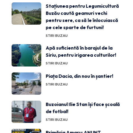
Stațiunea pentru Legumicultură
Buzău caută geamuri vechi
pentru sere, ca să le înlocuiască
pe cele sparte de furtuni!
STIRI BUZAU
Apă suficientă în barajul de la
Siriu, pentru irigarea culturilor!
STIRI BUZAU
Piața Dacia, din nou în șantier!
STIRI BUZAU
Buzoianul Ilie Stan își face școală
de fotbal!
STIRI BUZAU
Primăria Amaru: ANUNȚ