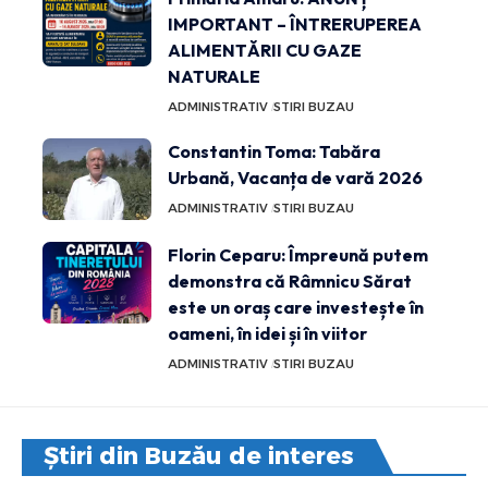
IMPORTANT – ÎNTRERUPEREA
ALIMENTĂRII CU GAZE
NATURALE
ADMINISTRATIV
STIRI BUZAU
Constantin Toma: Tabăra
Urbană, Vacanța de vară 2026
ADMINISTRATIV
STIRI BUZAU
Florin Ceparu: Împreună putem
demonstra că Râmnicu Sărat
este un oraș care investește în
oameni, în idei și în viitor
ADMINISTRATIV
STIRI BUZAU
Știri din Buzău de interes