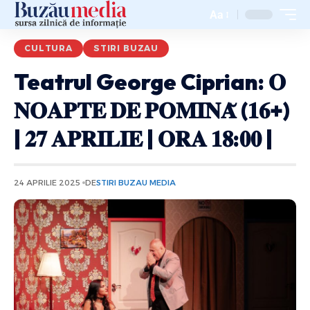
Aa
CULTURA
STIRI BUZAU
Teatrul George Ciprian: 𝐎
𝐍𝐎𝐀𝐏𝐓𝐄 𝐃𝐄 𝐏𝐎𝐌𝐈𝐍𝐀̆ (𝟏𝟔+)
| 𝟐𝟕 𝐀𝐏𝐑𝐈𝐋𝐈𝐄 | 𝐎𝐑𝐀 𝟏𝟖:𝟎𝟎 |
24 APRILIE 2025
DE
STIRI BUZAU MEDIA