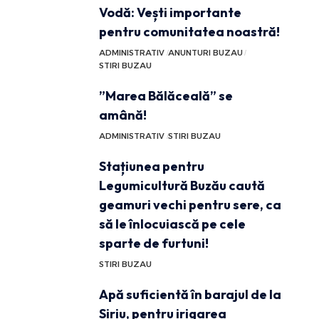
Vodă: Vești importante
pentru comunitatea noastră!
ADMINISTRATIV
ANUNTURI BUZAU
STIRI BUZAU
”Marea Bălăceală” se
amână!
ADMINISTRATIV
STIRI BUZAU
Stațiunea pentru
Legumicultură Buzău caută
geamuri vechi pentru sere, ca
să le înlocuiască pe cele
sparte de furtuni!
STIRI BUZAU
Apă suficientă în barajul de la
Siriu, pentru irigarea