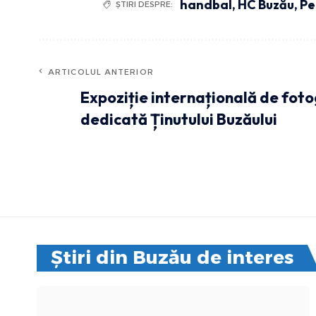
handbal
,
HC Buzău
,
Pe
ȘTIRI DESPRE:
ARTICOLUL ANTERIOR
Expoziție internațională de foto
dedicată Ținutului Buzăului
Știri din Buzău de interes