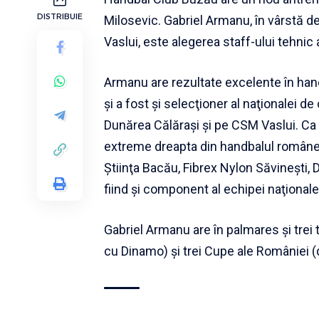
DISTRIBUIE
Milosevic. Gabriel Armanu, în vârstă de
Vaslui, este alegerea staff-ului tehnic 
Armanu are rezultate excelente în hand
şi a fost şi selecţioner al naţionalei de
Dunărea Călăraşi şi pe CSM Vaslui. Ca 
extreme dreapta din handbalul române
Ştiinţa Bacău, Fibrex Nylon Săvineşti,
fiind şi component al echipei naţionale
Gabriel Armanu are în palmares şi trei 
cu Dinamo) şi trei Cupe ale României (