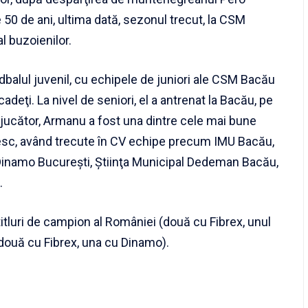
 50 de ani, ultima dată, sezonul trecut, la CSM
al buzoienilor.
balul juvenil, cu echipele de juniori ale CSM Bacău
 cadeţi. La nivel de seniori, el a antrenat la Bacău, pe
jucător, Armanu a fost una dintre cele mai bune
sc, având trecute în CV echipe precum IMU Bacău,
 Dinamo Bucureşti, Ştiinţa Municipal Dedeman Bacău,
.
titluri de campion al României (două cu Fibrex, unul
două cu Fibrex, una cu Dinamo).