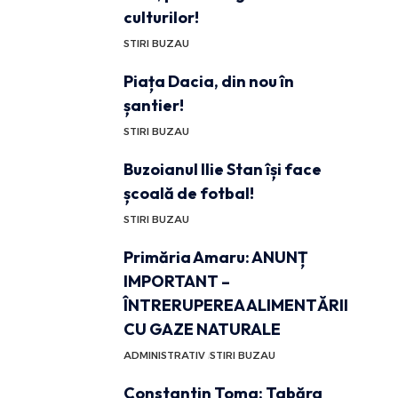
culturilor!
STIRI BUZAU
Piața Dacia, din nou în
șantier!
STIRI BUZAU
Buzoianul Ilie Stan își face
școală de fotbal!
STIRI BUZAU
Primăria Amaru: ANUNȚ
IMPORTANT –
ÎNTRERUPEREA ALIMENTĂRII
CU GAZE NATURALE
ADMINISTRATIV
STIRI BUZAU
Constantin Toma: Tabăra