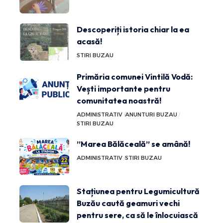
Descoperiți istoria chiar la ea
acasă!
STIRI BUZAU
Primăria comunei Vintilă Vodă:
Vești importante pentru
comunitatea noastră!
ADMINISTRATIV
ANUNTURI BUZAU
STIRI BUZAU
”Marea Bălăceală” se amână!
ADMINISTRATIV
STIRI BUZAU
Stațiunea pentru Legumicultură
Buzău caută geamuri vechi
pentru sere, ca să le înlocuiască