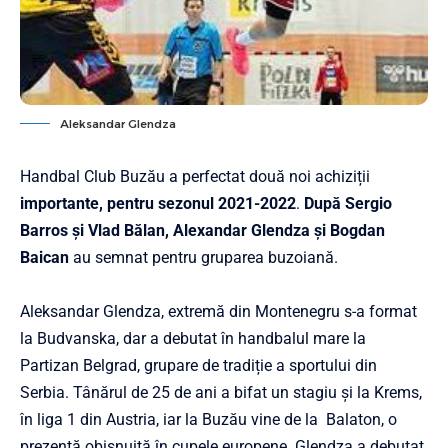
Aleksandar Glendza
Handbal Club Buzău a perfectat două noi achiziții
importante, pentru sezonul 2021-2022
.
După Sergio
Barros și Vlad Bălan, Alexandar Glendza și Bogdan
Baican
au semnat pentru gruparea buzoiană.
Aleksandar Glendza, extremă din Montenegru s-a format
la Budvanska, dar a debutat în handbalul mare la
Partizan Belgrad, grupare de tradiție a sportului din
Serbia. Tânărul de 25 de ani a bifat un stagiu și la Krems,
în liga 1 din Austria, iar la Buzău vine de la Balaton, o
prezență obișnuită în cupele europene. Glendza a debutat