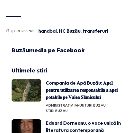
handbal
,
HC Buzău
,
transferuri
ȘTIRI DESPRE:
Buzăumedia pe Facebook
Ultimele știri
Compania de Apă Buzău: 𝐀𝐩𝐞𝐥
𝐩𝐞𝐧𝐭𝐫𝐮 𝐮𝐭𝐢𝐥𝐢𝐳𝐚𝐫𝐞𝐚 𝐫𝐞𝐬𝐩𝐨𝐧𝐬𝐚𝐛𝐢𝐥𝐚̆ 𝐚 𝐚𝐩𝐞𝐢
𝐩𝐨𝐭𝐚𝐛𝐢𝐥𝐞 𝐩𝐞 𝐕𝐚𝐥𝐞𝐚 𝐒𝐥𝐚̆𝐧𝐢𝐜𝐮𝐥𝐮𝐢
ADMINISTRATIV
ANUNTURI BUZAU
STIRI BUZAU
Eduard Dorneanu, o voce unică în
literatura contemporană