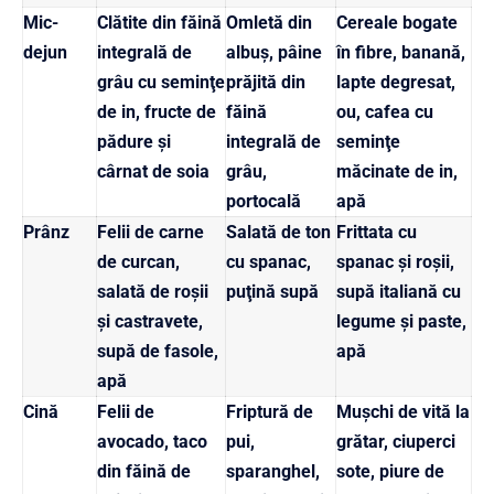
Mic-
Clătite din făină
Omletă din
Cereale bogate
dejun
integrală de
albuş, pâine
în fibre, banană,
grâu cu seminţe
prăjită din
lapte degresat,
de in, fructe de
făină
ou, cafea cu
pădure şi
integrală de
seminţe
cârnat de soia
grâu,
măcinate de in,
portocală
apă
Prânz
Felii de carne
Salată de ton
Frittata cu
de curcan,
cu spanac,
spanac şi roşii,
salată de roşii
puţină supă
supă italiană cu
şi castravete,
legume şi paste,
supă de fasole,
apă
apă
Cină
Felii de
Friptură de
Muşchi de vită la
avocado, taco
pui,
grătar, ciuperci
din făină de
sparanghel,
sote, piure de