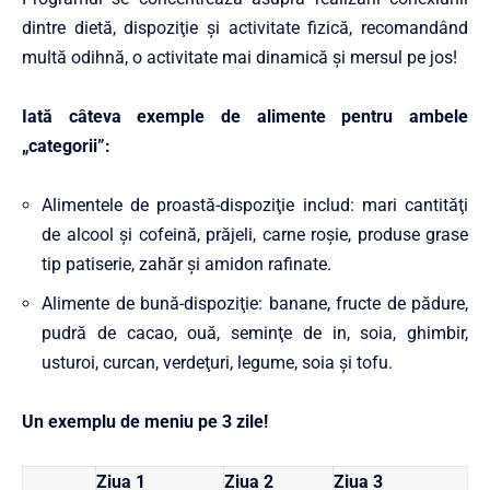
dintre dietă, dispoziţie şi activitate fizică, recomandând
multă odihnă, o activitate mai dinamică şi mersul pe jos!
Iată câteva exemple de alimente pentru ambele
„categorii”:
Alimentele de proastă-dispoziţie includ: mari cantităţi
de alcool şi cofeină, prăjeli, carne roşie, produse grase
tip patiserie, zahăr şi amidon rafinate.
Alimente de bună-dispoziţie: banane, fructe de pădure,
pudră de cacao, ouă, seminţe de in, soia, ghimbir,
usturoi, curcan, verdeţuri, legume, soia şi tofu.
Un exemplu de meniu pe 3 zile!
Ziua 1
Ziua 2
Ziua 3