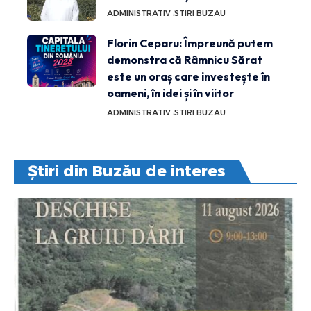
ADMINISTRATIV
STIRI BUZAU
Florin Ceparu: Împreună putem
demonstra că Râmnicu Sărat
este un oraș care investește în
oameni, în idei și în viitor
ADMINISTRATIV
STIRI BUZAU
Știri din Buzău de interes