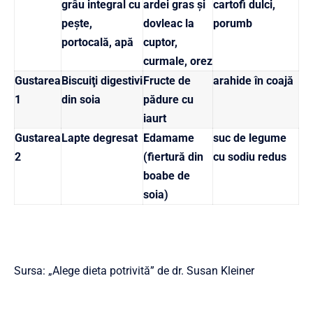
grâu integral cu
ardei gras şi
cartofi dulci,
peşte,
dovleac la
porumb
portocală, apă
cuptor,
curmale, orez
Gustarea
Biscuiţi digestivi
Fructe de
arahide în coajă
1
din soia
pădure cu
iaurt
Gustarea
Lapte degresat
Edamame
suc de legume
2
(fiertură din
cu sodiu redus
boabe de
soia)
Sursa: „Alege dieta potrivită” de dr. Susan Kleiner