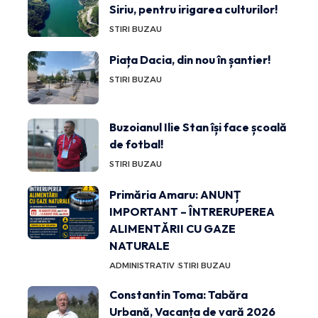
Siriu, pentru irigarea culturilor!
STIRI BUZAU
Piața Dacia, din nou în șantier!
STIRI BUZAU
Buzoianul Ilie Stan își face școală
de fotbal!
STIRI BUZAU
Primăria Amaru: ANUNȚ
IMPORTANT – ÎNTRERUPEREA
ALIMENTĂRII CU GAZE
NATURALE
ADMINISTRATIV
STIRI BUZAU
Constantin Toma: Tabăra
Urbană, Vacanța de vară 2026