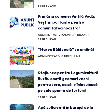
STIRI BUZAU
Primăria comunei Vintilă Vodă:
Vești importante pentru
comunitatea noastră!
ADMINISTRATIV
ANUNTURI BUZAU
STIRI BUZAU
”Marea Bălăceală” se amână!
ADMINISTRATIV
STIRI BUZAU
Stațiunea pentru Legumicultură
Buzău caută geamuri vechi
pentru sere, ca să le înlocuiască
pe cele sparte de furtuni!
STIRI BUZAU
Apă suficientă în barajul de la