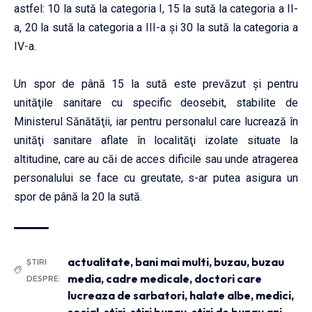
astfel: 10 la sută la categoria I, 15 la sută la categoria a II-
a, 20 la sută la categoria a III-a şi 30 la sută la categoria a
IV-a.
Un spor de până 15 la sută este prevăzut şi pentru
unităţile sanitare cu specific deosebit, stabilite de
Ministerul Sănătăţii, iar pentru personalul care lucrează în
unităţi sanitare aflate în localităţi izolate situate la
altitudine, care au căi de acces dificile sau unde atragerea
personalului se face cu greutate, s-ar putea asigura un
spor de până la 20 la sută.
actualitate
,
bani mai multi
,
buzau
,
buzau
ȘTIRI
media
,
cadre medicale
,
doctori care
DESPRE:
lucreaza de sarbatori
,
halate albe
,
medici
,
social
,
stiri
,
stiri buzau
,
stiri de buzau azi
,