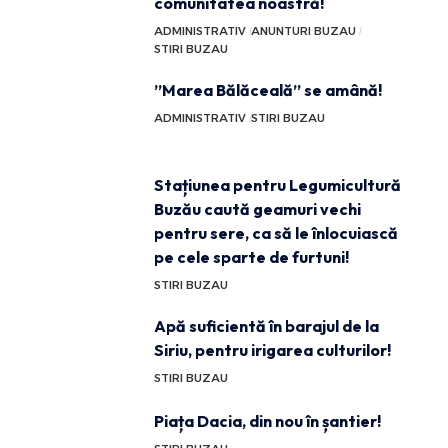
comunitatea noastră!
ADMINISTRATIV
ANUNTURI BUZAU
STIRI BUZAU
”Marea Bălăceală” se amână!
ADMINISTRATIV
STIRI BUZAU
Stațiunea pentru Legumicultură
Buzău caută geamuri vechi
pentru sere, ca să le înlocuiască
pe cele sparte de furtuni!
STIRI BUZAU
Apă suficientă în barajul de la
Siriu, pentru irigarea culturilor!
STIRI BUZAU
Piața Dacia, din nou în șantier!