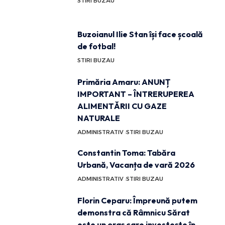
STIRI BUZAU
Buzoianul Ilie Stan își face școală
de fotbal!
STIRI BUZAU
Primăria Amaru: ANUNȚ
IMPORTANT – ÎNTRERUPEREA
ALIMENTĂRII CU GAZE
NATURALE
ADMINISTRATIV
STIRI BUZAU
Constantin Toma: Tabăra
Urbană, Vacanța de vară 2026
ADMINISTRATIV
STIRI BUZAU
Florin Ceparu: Împreună putem
demonstra că Râmnicu Sărat
este un oraș care investește în