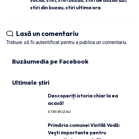
stiri din buzau
,
stiri ultima ora
Lasă un comentariu
Trebuie să fii
autentificat
pentru a publica un comentariu.
Buzăumedia pe Facebook
Ultimele știri
Descoperiți istoria chiar la ea
acasă!
STIRI BUZAU
Primăria comunei Vintilă Vodă:
Vești importante pentru